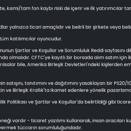
e, kısmi/tam fon kaybı riski de içerir ve ilk yatırımcılar ta
dlar yalnızca ticari amaçlıdır ve belirli bir şirkete veya bel
 tüm katılımcılar oyuncudur.
n Şartlar ve Koşullar ve Sorumluluk Reddi sayfasını dikka
nda olmalıdır. CFTC'ye kayıtlı bir borsada alım satım içi
lsalar bile, Amerika Birleşik Devletleri'ndeki kişilerden e
nin satışını, tanıtımını ve dağıtımını yasaklayan bir PS20/1
işkin ve Birleşik Krallık'ta ikamet edenlere yönelik pazarla
 Gizlilik Politikası ve Şartlar ve Koşullar'da belirtildiği gib
neği vardır - ticaret yazılımı kullanarak, insan aracıları 
vermek tüccarın sorumluluğundadır.