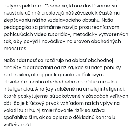
celým spektrom. Ocenenia, ktoré dostávame, sú
neustále účinné a oslavujú náš záväzok k častému
zlepšovaniu nášho vzdelávacieho obsahu. Naša
pedagogika sa primárne rozvíja prostredníctvom
pohlcujúcich video tutoriálov, metodicky vytvorených
tak, aby povýšili nováčikov na úroveň obchodných
maestros.
Naša zdatnosť sa rozširuje na oblasť obchodnej
analýzy a odrádzania od rizika, kde sú naše ponuky
nielen silné, ale aj priekopnícke, s láskavým
dovolením nášho obchodného aparátu s umelou
inteligenciou. Analýzy založené na umelej inteligencii,
ktoré poskytujeme, sú zakotvené v zásadách veľkých
dát, čo je kľúčový prvok vzhľadom na ich vplyv na
volatilitu trhu. Aj zmierňovanie rizík sa stáva
spoľahlivejším, ak sa opiera o dôkladnú kontrolu
veľkých dát.