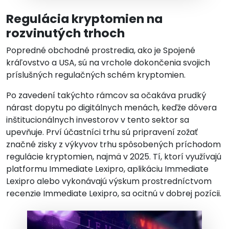
Regulácia kryptomien na
rozvinutých trhoch
Popredné obchodné prostredia, ako je Spojené
kráľovstvo a USA, sú na vrchole dokončenia svojich
príslušných regulačných schém kryptomien.
Po zavedení takýchto rámcov sa očakáva prudký
nárast dopytu po digitálnych menách, keďže dôvera
inštitucionálnych investorov v tento sektor sa
upevňuje. Prví účastníci trhu sú pripravení zožať
značné zisky z výkyvov trhu spôsobených príchodom
regulácie kryptomien, najmä v 2025. Tí, ktorí využívajú
platformu Immediate Lexipro, aplikáciu Immediate
Lexipro alebo vykonávajú výskum prostredníctvom
recenzie Immediate Lexipro, sa ocitnú v dobrej pozícii.