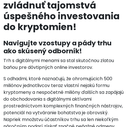
zvládnuť tajomstvá
úspešného investovania
do kryptomien!
Navigujte vzostupy a pády trhu
ako skúsený odborník!
Trh s digitálnymi menami sa stal skutočnou zlatou
baňou pre dôvtipných online investorov.
S odhadmi, ktoré naznačujú, že ohromujúcich 500
miliónov jednotlivcov teraz vlastní nejakú formu
kryptomeny a nespočetné milióny ďalších sa zapájajú
do obchodovania s digitálnymi aktívami
prostredníctvom komplexných finančných nástrojov,
potenciál na vytváranie bohatstva je obrovský.
Napriek množstvu účastníkov trhu sa len niekoľkým
náročným podarí získať značné peňažné odmeny