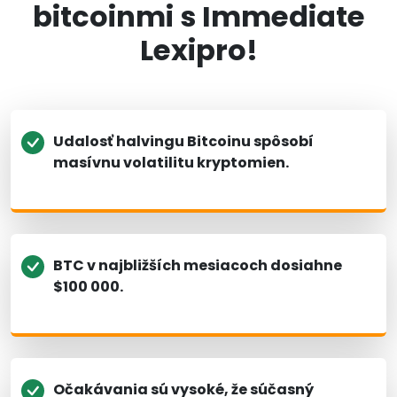
bitcoinmi s Immediate
Lexipro!
Udalosť halvingu Bitcoinu spôsobí
masívnu volatilitu kryptomien.
BTC v najbližších mesiacoch dosiahne
$100 000.
Očakávania sú vysoké, že súčasný