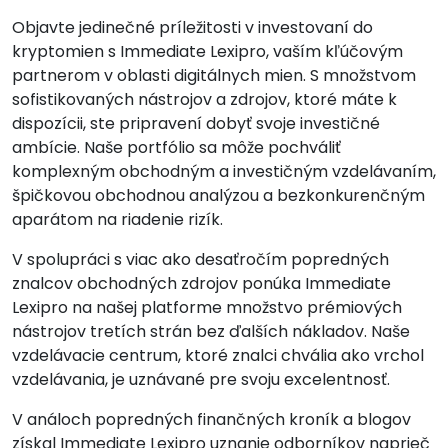
Objavte jedinečné príležitosti v investovaní do
kryptomien s Immediate Lexipro, vaším kľúčovým
partnerom v oblasti digitálnych mien. S množstvom
sofistikovaných nástrojov a zdrojov, ktoré máte k
dispozícii, ste pripravení dobyť svoje investičné
ambície. Naše portfólio sa môže pochváliť
komplexným obchodným a investičným vzdelávaním,
špičkovou obchodnou analýzou a bezkonkurenčným
aparátom na riadenie rizík.
V spolupráci s viac ako desaťročím popredných
znalcov obchodných zdrojov ponúka Immediate
Lexipro na našej platforme množstvo prémiových
nástrojov tretích strán bez ďalších nákladov. Naše
vzdelávacie centrum, ktoré znalci chvália ako vrchol
vzdelávania, je uznávané pre svoju excelentnosť.
V análoch popredných finančných kroník a blogov
získal Immediate Lexipro uznanie odborníkov naprieč