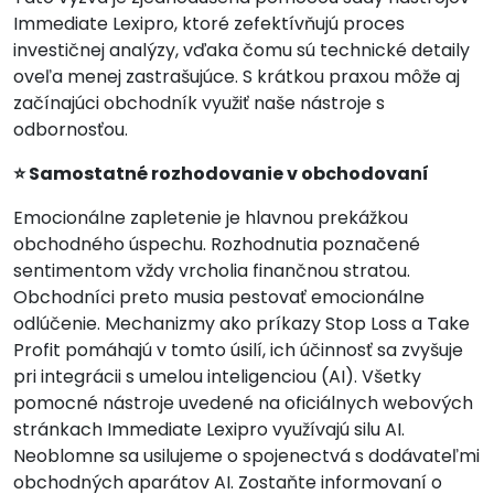
Immediate Lexipro, ktoré zefektívňujú proces
investičnej analýzy, vďaka čomu sú technické detaily
oveľa menej zastrašujúce. S krátkou praxou môže aj
začínajúci obchodník využiť naše nástroje s
odbornosťou.
⭐ Samostatné rozhodovanie v obchodovaní
Emocionálne zapletenie je hlavnou prekážkou
obchodného úspechu. Rozhodnutia poznačené
sentimentom vždy vrcholia finančnou stratou.
Obchodníci preto musia pestovať emocionálne
odlúčenie. Mechanizmy ako príkazy Stop Loss a Take
Profit pomáhajú v tomto úsilí, ich účinnosť sa zvyšuje
pri integrácii s umelou inteligenciou (AI). Všetky
pomocné nástroje uvedené na oficiálnych webových
stránkach Immediate Lexipro využívajú silu AI.
Neoblomne sa usilujeme o spojenectvá s dodávateľmi
obchodných aparátov AI. Zostaňte informovaní o