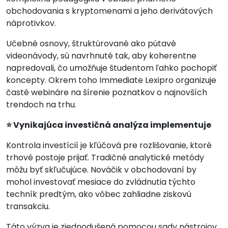
obchodovania s kryptomenami a jeho derivátových
náprotivkov.
Učebné osnovy, štruktúrované ako pútavé
videonávody, sú navrhnuté tak, aby koherentne
napredovali, čo umožňuje študentom ľahko pochopiť
koncepty. Okrem toho Immediate Lexipro organizuje
časté webináre na šírenie poznatkov o najnovších
trendoch na trhu.
⭐ Vynikajúca investičná analýza implementuje
Kontrola investícií je kľúčová pre rozlišovanie, ktoré
trhové postoje prijať. Tradičné analytické metódy
môžu byť skľučujúce. Nováčik v obchodovaní by
mohol investovať mesiace do zvládnutia týchto
techník predtým, ako vôbec zahliadne ziskovú
transakciu.
Táto výzva je zjednodušená pomocou sady nástrojov