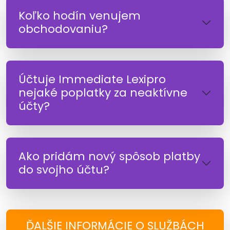
Koľko hodín venujem
obchodovaniu?
Účtuje Immediate Lexipro
nejaké poplatky za neaktívne
účty?
Ako pridám nový spôsob platby
do svojho účtu?
ĎALŠIE INFORMÁCIE O SLUŽBÁCH