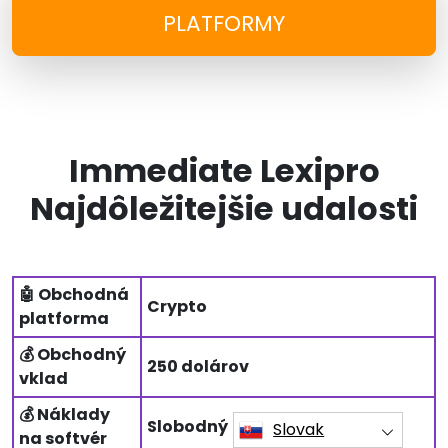
PLATFORMY
Immediate Lexipro
Najdôležitejšie udalosti
🤖 Obchodná
Crypto
platforma
💰 Obchodný
250 dolárov
vklad
💰 Náklady
Slobodný
Slovak
na softvér