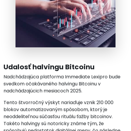
Udalosť halvingu Bitcoinu
Nadchádzajúca platforma Immediate Lexipro bude
svedkom očakávaného halvingu Bitcoinu v
nadchádzajúcich mesiacoch 2025.
Tento štvorročný výskyt nariaďuje vznik 210 000
blokov automatizovaným spôsobom, ktorý je
neoddeliteľnou súčasťou rituálu ťažby bitcoinov.
Takéto halvingy sú notoricky známe tým, že
spôsobujú nedostatok digitálnej meny, čo následne