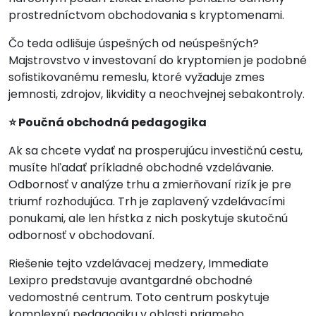
prostredníctvom obchodovania s kryptomenami.
Čo teda odlišuje úspešných od neúspešných?
Majstrovstvo v investovaní do kryptomien je podobné
sofistikovanému remeslu, ktoré vyžaduje zmes
jemnosti, zdrojov, likvidity a neochvejnej sebakontroly.
⭐ Poučná obchodná pedagogika
Ak sa chcete vydať na prosperujúcu investičnú cestu,
musíte hľadať príkladné obchodné vzdelávanie.
Odbornosť v analýze trhu a zmierňovaní rizík je pre
triumf rozhodujúca. Trh je zaplavený vzdelávacími
ponukami, ale len hŕstka z nich poskytuje skutočnú
odbornosť v obchodovaní.
Riešenie tejto vzdelávacej medzery, Immediate
Lexipro predstavuje avantgardné obchodné
vedomostné centrum. Toto centrum poskytuje
komplexnú pedagogiku v oblasti priameho