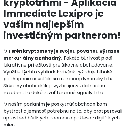
kryptotrhmi - Aplikácia
Immediate Lexipro je
vaším najlepším
investičným partnerom!
✨ Terén kryptomeny je svojou povahou výrazne
merkuriálny a záhadný.
Takáto búrlivosť plodí
lukratívne príležitosti pre šikovné obchodovanie.
Využitie týchto vyhliadok si však vyžaduje hlboké
pochopenie neustále sa meniacej dynamiky trhu.
Skúsený obchodník je vyzbrojený zdatnosťou
rozoberať a dekódovať tajomné signály trhu.
✨
Naším poslaním je poskytnúť obchodníkom
bystrosť a jemnosť potrebnú na to, aby prosperovali
uprostred búrlivých boomov a poklesov digitálnych
mien.