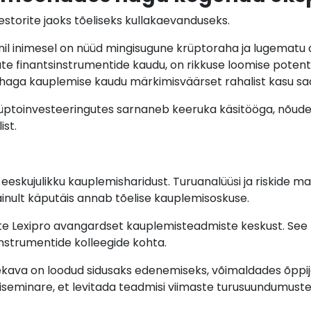
estorite jaoks tõeliseks kullakaevanduseks.
onil inimesel on nüüd mingisugune krüptoraha ja lugematu a
e finantsinstrumentide kaudu, on rikkuse loomise poten
ahaga kauplemise kaudu märkimisväärset rahalist kasu sa
krüptoinvesteeringutes sarnaneb keeruka käsitööga, nõud
ist.
eeskujulikku kauplemisharidust. Turuanalüüsi ja riskide m
d ainult käputäis annab tõelise kauplemisoskuse.
iate Lexipro avangardset kauplemisteadmiste keskust. See
nstrumentide kolleegide kohta.
ava on loodud sidusaks edenemiseks, võimaldades õppija
biseminare, et levitada teadmisi viimaste turusuundumuste