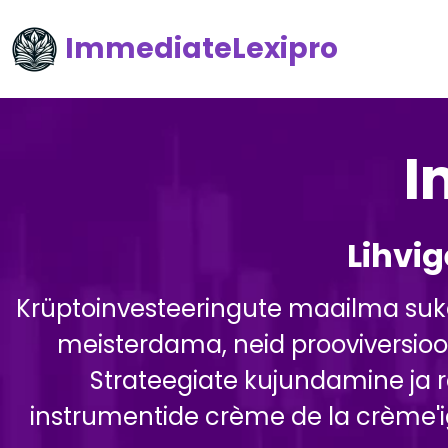
ImmediateLexipro
I
Lihvi
Krüptoinvesteeringute maailma suk
meisterdama, neid prooviversioo
Strateegiate kujundamine ja 
instrumentide crème de la crème'i