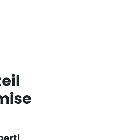
eil
mise
pert!