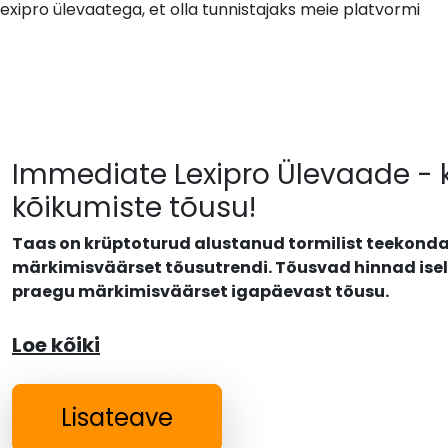
xipro ülevaatega, et olla tunnistajaks meie platvormi
Immediate Lexipro Ülevaade - 
kõikumiste tõusu!
Taas on krüptoturud alustanud tormilist teekonda,
märkimisväärset tõusutrendi. Tõusvad hinnad isel
praegu märkimisväärset igapäevast tõusu.
Loe kõiki
Lisateave