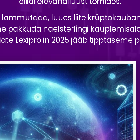
eliidi elevandiluust tornides.
 lammutada, luues liite krüptokauban
 pakkuda naelsterlingi kauplemisalas
ate Lexipro in 2025 jääb tipptaseme p