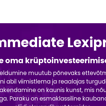
mmediate Lexip
ge oma krüptoinvesteerimis
eldumine muutub põnevaks ettevõtmise
ni abil viimistlema ja reaalajas tur
rakendamine on kaunis kunst, mis nõua
ga. Paraku on esmaklassiline kaubandu