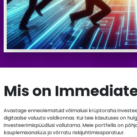
Mis on Immediate
Avastage enneolematuid võimalusi krüptoraha investeer
digitaalse valuuta valdkonnas. Kui teie käsutuses on hulg
investeerimispüüdlusi vallutama. Meie portfellis on põhj
kauplemisanalüüs ja võrratu riskijuhtimisaparatuur.