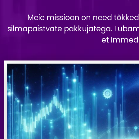
Meie missioon on need tõkked
silmapaistvate pakkujatega. Lubame
et Immedi