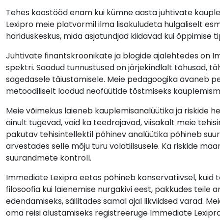
Tehes koostööd enam kui kümne aasta juhtivate kauple
Lexipro meie platvormil ilma lisakuludeta hulgaliselt e
hariduskeskus, mida asjatundjad kiidavad kui õppimise 
Juhtivate finantskroonikate ja blogide ajalehtedes on 
spektri. Saadud tunnustused on järjekindlalt tõhusad, 
sagedasele täiustamisele. Meie pedagoogika avaneb p
metoodiliselt loodud neofüütide tõstmiseks kauplemis
Meie võimekus laieneb kauplemisanalüütika ja riskide h
ainult tugevad, vaid ka teedrajavad, viisakalt meie tehi
pakutav tehisintellektil põhinev analüütika põhineb suu
arvestades selle mõju turu volatiilsusele. Ka riskide m
suurandmete kontroll.
Immediate Lexipro eetos põhineb konservatiivsel, kuid t
filosoofia kui laienemise nurgakivi eest, pakkudes teile 
edendamiseks, säilitades samal ajal likviidsed varad. M
oma reisi alustamiseks registreeruge Immediate Lexipro