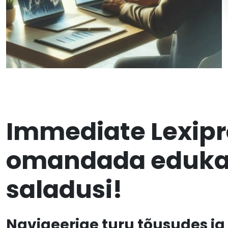
Immediate Lexipro
omandada eduka 
saladusi!
Navigeerige turu tõusudes j