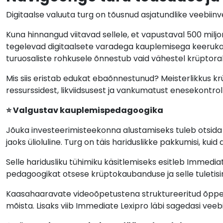
Digitaalse valuuta turg on tõusnud asjatundlike veebiinv
Kuna hinnangud viitavad sellele, et vapustaval 500 milj
tegelevad digitaalsete varadega kauplemisega keerukat
turuosaliste rohkusele õnnestub vaid vähestel krüptor
Mis siis eristab edukat ebaõnnestunud? Meisterlikkus 
ressurssidest, likviidsusest ja vankumatust enesekontroll
⭐ Valgustav kauplemispedagoogika
Jõuka investeerimisteekonna alustamiseks tuleb otsida 
jaoks ülioluline. Turg on täis hariduslikke pakkumisi, kui
Selle haridusliku tühimiku käsitlemiseks esitleb Immed
pedagoogikat otsese krüptokaubanduse ja selle tuletisi
Kaasahaaravate videoõpetustena struktureeritud õppek
mõista. Lisaks viib Immediate Lexipro läbi sagedasi vee