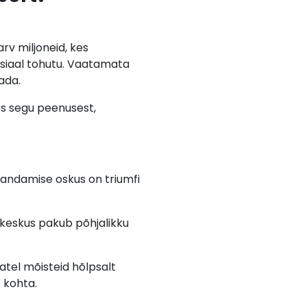
rv miljoneid, kes
tsiaal tohutu. Vaatamata
ada.
es segu peenusest,
aandamise oskus on triumfi
 keskus pakub põhjalikku
tel mõisteid hõlpsalt
 kohta.