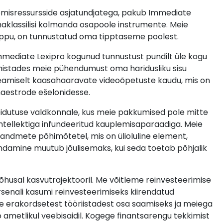
misressursside asjatundjatega, pakub Immediate
smaklassilisi kolmanda osapoole instrumente. Meie
tippu, on tunnustatud oma tipptaseme poolest.
Immediate Lexipro kogunud tunnustust pundilt üle kogu
tähistades meie pühendumust oma haridusliku sisu
eamiselt kaasahaaravate videoõpetuste kaudu, mis on
maestrode ešelonidesse.
eidutuse valdkonnale, kus meie pakkumised pole mitte
sintellektiga infundeeritud kauplemisaparaadiga. Meie
randmete põhimõtetel, mis on ülioluline element,
aandamine muutub jõulisemaks, kui seda toetab põhjalik
õhusal kasvutrajektooril. Me võitleme reinvesteerimise
arsenali kasumi reinvesteerimiseks kiirendatud
eie erakordsetest tööriistadest osa saamiseks ja meiega
 ametlikul veebisaidil. Kogege finantsarengu tekkimist