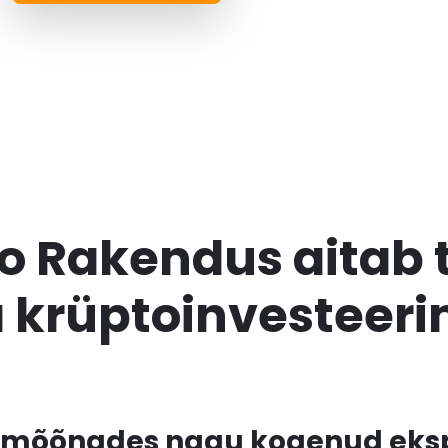
 Rakendus aitab t
krüptoinvesteeri
a mõõnades nagu kogenud eks