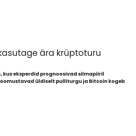
kasutage ära krüptoturu
 kus eksperdid prognoosivad silmapiiril
oomustavad üldiselt pulliturgu ja Bitcoin kogeb