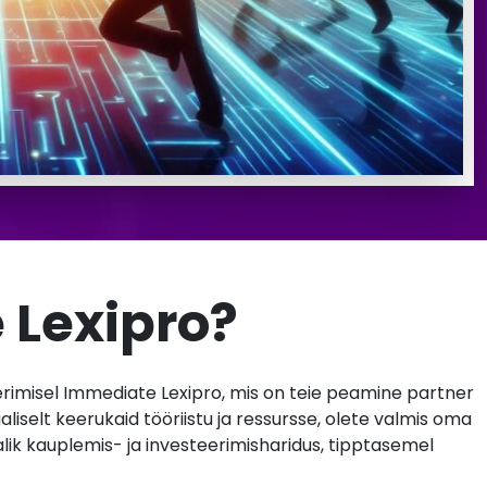
 Lexipro?
imisel Immediate Lexipro, mis on teie peamine partner
aliselt keerukaid tööriistu ja ressursse, olete valmis oma
alik kauplemis- ja investeerimisharidus, tipptasemel