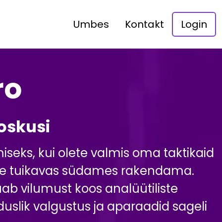
Umbes
Kontakt
Login
ro
oskusi
ks, kui olete valmis oma taktikaid
gude tuikavas südames rakendama.
b vilumust koos analüütiliste
slik valgustus ja aparaadid sageli