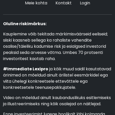
Meie kohta
Kontakt
Login
Oluline riskimärkus:
Kauplemine võib tekitada märkimisväärseid eeliseid;
siiski kaasneb sellega ka rahaliste vahendite
osalise/täieliku kadumise risk ja esialgsed investorid
peaksid seda arvesse võtma. Umbes 70 protsenti
investoritest kaotab raha.
#Immediate Lexipro
ja kõik muud saidil kasutatavad
ärinimed on mõeldud ainult ärilistel eesmärkidel ega
viita ühelegi konkreetsele ettevõttele ega
konkreetsetele teenusepakkujatele.
Video on mõeldud ainult kaubanduslikuks esitlemiseks
ja illustreerimiseks ning kõik osalejad on näitlejad.
Enne investeerimist lugege hoolikalt läbi kolmanda