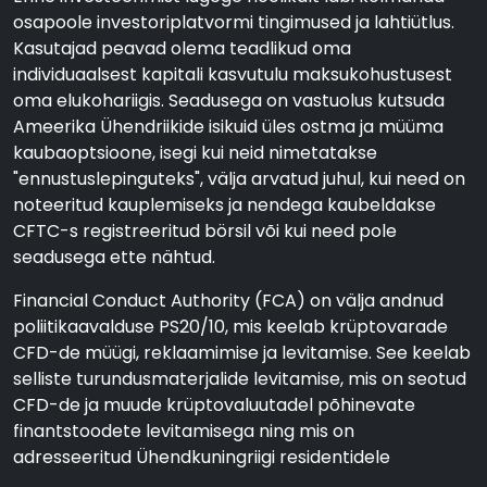
osapoole investoriplatvormi tingimused ja lahtiütlus.
Kasutajad peavad olema teadlikud oma
individuaalsest kapitali kasvutulu maksukohustusest
oma elukohariigis. Seadusega on vastuolus kutsuda
Ameerika Ühendriikide isikuid üles ostma ja müüma
kaubaoptsioone, isegi kui neid nimetatakse
"ennustuslepinguteks", välja arvatud juhul, kui need on
noteeritud kauplemiseks ja nendega kaubeldakse
CFTC-s registreeritud börsil või kui need pole
seadusega ette nähtud.
Financial Conduct Authority (FCA) on välja andnud
poliitikaavalduse PS20/10, mis keelab krüptovarade
CFD-de müügi, reklaamimise ja levitamise. See keelab
selliste turundusmaterjalide levitamise, mis on seotud
CFD-de ja muude krüptovaluutadel põhinevate
finantstoodete levitamisega ning mis on
adresseeritud Ühendkuningriigi residentidele