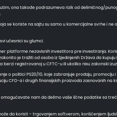
im, ona takođe podrazumeva rizik od delimičnog/punog g
.
ja se koriste na sajtu su samo u komercijalne svrhe i ne 
svi učesnici su glumci.
mer platforme nezavisnih investitora pre investiranja. Koris
akonito je tražiti od osoba iz Sjedinjenih Država da kupuju 
berzi registrovanoj u CFTC-u ili ukoliko nisu zakonski izuz
nje o politici PS20/10, koje zabranjuje prodaju, promociju i
uciju CFD-a i drugih finansijskih proizvoda zasnovanih na 
 i omogućavate nam da delimo vaše lične podatke sa trećim
može da koristi – trgovanjem softverom, korišćenjem ljudsk