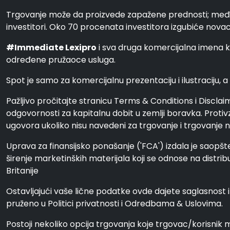
Trgovanje može da proizvede zapažene prednosti; međut
investitori. Oko 70 procenata investitora izgubiće novac
#Immediate Lexipro
i sva druga komercijalna imena ko
određene pružaoce usluga.
Spot je samo za komercijalnu prezentaciju i ilustraciju, a 
Pažljivo pročitajte stranicu Terms & Conditions i Disclai
odgovornosti za kapitalnu dobit u zemlji boravka. Protivz
ugovora ukoliko nisu navedeni za trgovanje i trgovanje na 
Uprava za finansijsko ponašanje ('FCA') izdala je saopšte
širenje marketinških materijala koji se odnose na distrib
Britanije
Ostavljajući vaše lične podatke ovde dajete saglasnost
pruženo u Politici privatnosti i Odredbama & Uslovima.
Postoji nekoliko opcija trgovanja koje trgovac/korisnik 