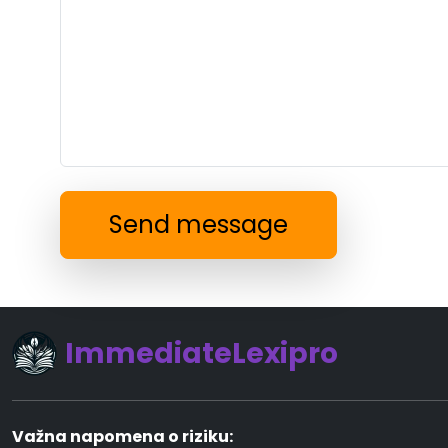
Send message
ImmediateLexipro
Važna napomena o riziku: