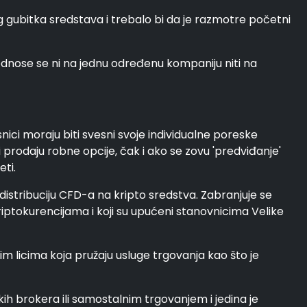
ubitka sredstava i trebalo bi da je razmotre početni
odnose se ni na jednu određenu kompaniju niti na
nici moraju biti svesni svoje individualne poreske
i prodaju robne opcije, čak i ako se zovu 'predviđanje'
eti.
 distribuciju CFD-a na kripto sredstva. Zabranjuje se
kriptokurencijama i koji su upućeni stanovnicima Velike
 licima koja pružaju usluge trgovanja kao što je
ih brokera ili samostalnim trgovanjem i jedina je